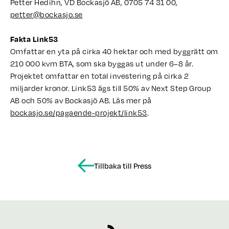
Petter Hedihn, VD Bockasjö AB, 0705 74 31 00,
petter@bockasjo.se
Fakta Link53
Omfattar en yta på cirka 40 hektar och med byggrätt om
210 000 kvm BTA, som ska byggas ut under 6–8 år.
Projektet omfattar en total investering på cirka 2
miljarder kronor. Link53 ägs till 50% av Next Step Group
AB och 50% av Bockasjö AB. Läs mer på
bockasjo.se/pagaende-projekt/link53
.
Tillbaka till Press