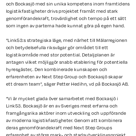
och Bockasjö med sin unika kompetens inom framtidens
logistikfastigheter drivs projektet framåt med stark
genomförandekraft, trovärdighet och tempo på ett sätt
som ingen av parterna hade kunnat göra på egen hand.
”Link53:s strategiska läge, med närhet till Mälarregionen
och betydelsefulla riksvägar gör området till ett
logistikområde med stor potential. Detaljplanen är
antagen vilket möjliggör snabb etablering för potentiella
hyresgäster,. Den kombinerade kunskapen och
erfarenheten av Next Step Group och Bockasjö skapar
ett dream team”, säger Petter Hedihn, vd på Bockasjö AB.
”Vi är mycket glada över samarbetet med Bockasjö i
Link53. Bockasjö är en av Sveriges mest erfarna och
framgångsrika aktörer inom utveckling och uppförande
av moderna logistikfastigheter. Genom att kombinera
deras genomförandekraft med Next Step Groups
erfarenhet av större mark- och stadsutvecklingsprojekt