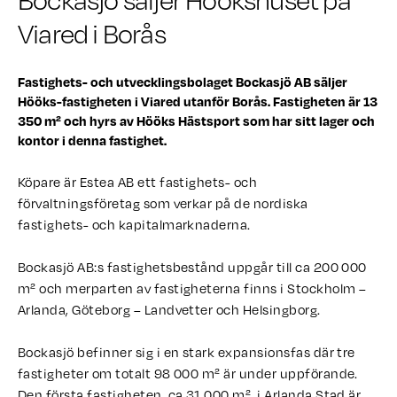
Bockasjö säljer Höökshuset på
Viared i Borås
Fastighets- och utvecklingsbolaget Bockasjö AB säljer
Hööks-fastigheten i Viared utanför Borås. Fastigheten är 13
350 m² och hyrs av Hööks Hästsport som har sitt lager och
kontor i denna fastighet.
Köpare är Estea AB ett fastighets- och
förvaltningsföretag som verkar på de nordiska
fastighets- och kapitalmarknaderna.
Bockasjö AB:s fastighetsbestånd uppgår till ca 200 000
m² och merparten av fastigheterna finns i Stockholm –
Arlanda, Göteborg – Landvetter och Helsingborg.
Bockasjö befinner sig i en stark expansionsfas där tre
fastigheter om totalt 98 000 m² är under uppförande.
Den första fastigheten, ca 31 000 m², i Arlanda Stad är