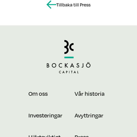
Tillbaka till Press
Om oss
Vår historia
Investeringar
Avyttringar
Hjärteviktigt
Press