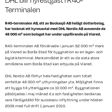
DHL blir hyrestgäst i R40-
Terminalen
R40-terminalen AB, ett av Bockasjö AB helägt dotterbolag,
har tecknat ett hyresavtal med DHL Nordic AB avseende de
48 000 m² som bolaget har under uppförande på Viared.
R40-terminalen AB förvärvade i januari 82 000 m² mark
på Viared av Borås Stad för byggnation av en lager- och
logistikterminal. Markområdet är ett av de sista stora
områdena som Borås Stad kan erbjuda på Viared.
DHL Nordic AB förhyr hela fastigheten som totalt
omfattar 48 000 m² uthyrningsbar yta. Möjlighet finns
att bygga till ytterliggare ca 10 000 m². Byggnationen
påbörjades i maj månad d.s och fastigheten beräknas
vara färdigställd för successiv inflyttning under hösten
2009 med full drift 1 januari 2010.